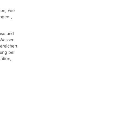
en, wie
ngen-,
üse und
 Wasser
ereichert
rung bei
ation,