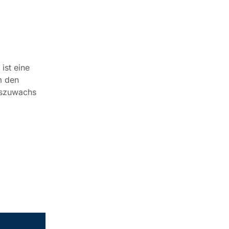
ist eine
m den
nszuwachs