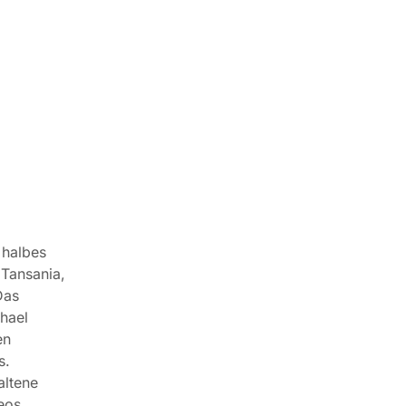
 halbes
 Tansania,
Das
hael
en
s.
altene
eos