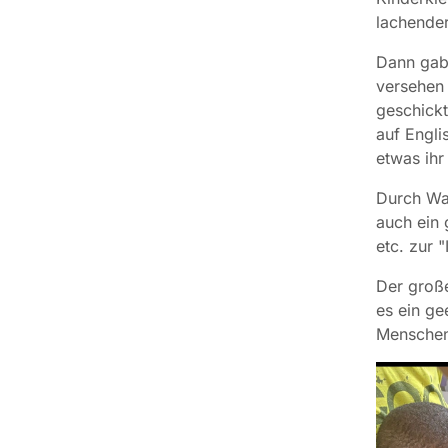
lachender
Dann gab 
versehen 
geschickt
auf Engli
etwas ihr
Durch Wa
auch ein 
etc. zur 
Der groß
es ein ge
Menschen