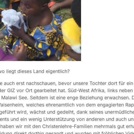
o liegt dieses Land eigentlich?
e auch erst nachschauen, bevor unsere Tochter dort für ein
der GIZ vor Ort gearbeitet hat. Süd-West Afrika, links neben
 Malawi See. Seitdem ist eine enge Beziehung erwachsen. 
Waisenheim, welches ehrenamtlich von dem engagierten Rap
eführt wird, wächst und gedeiht, dank seines unermüdlich
nts und ein wenig Unterstützung von anderen und auch un
haben wir mit den Christenlehre-Familien mehrmals gut erh
idung direkt dorthin gesandt und wurden mit fröhlichen Vid