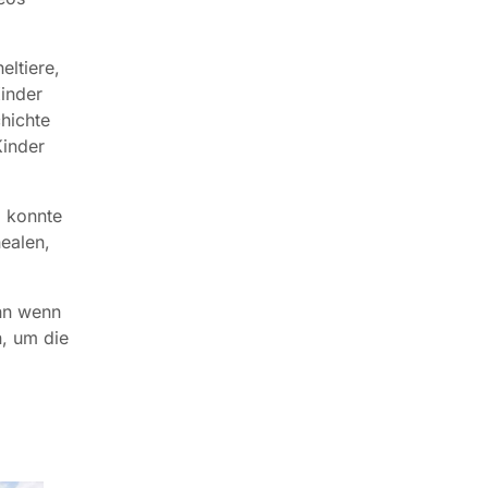
eltiere,
Kinder
hichte
Kinder
 konnte
nealen,
nn wenn
, um die