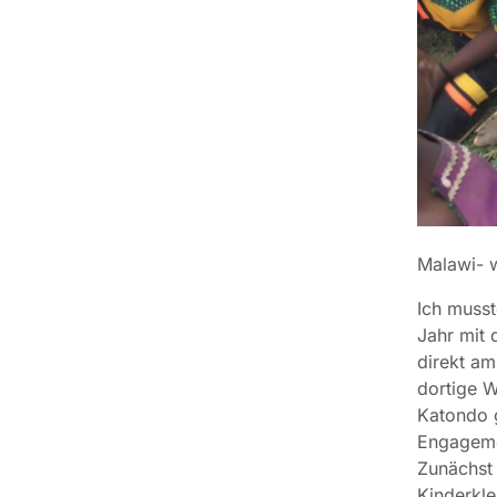
Malawi- w
Ich musst
Jahr mit 
direkt am
dortige 
Katondo g
Engageme
Zunächst 
Kinderkle