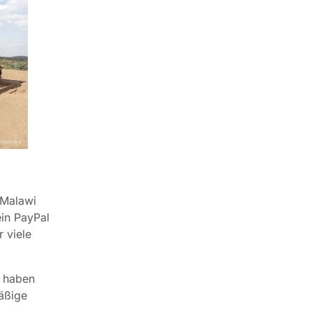
 Malawi
ein PayPal
 viele
n haben
äßige