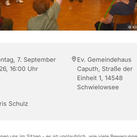
© Ki
ntag, 7. September
Ev. Gemeindehaus
26, 16:00 Uhr
Caputh, Straße der
Einheit 1, 14548
Schwielowsee
ris Schulz
en uns im Sitzen - es ist unglaublich, wie viele Bewegung