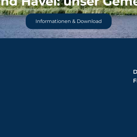
nd Havel
: unser Gem
Informationen & Download
D
F