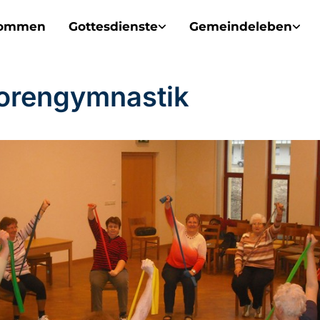
kommen
Gottesdienste
Gemeindeleben
orengymnastik