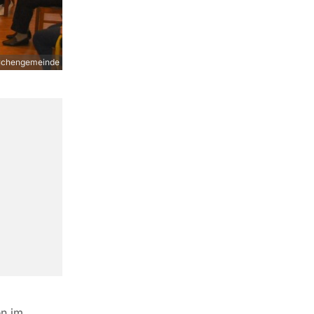
rchengemeinde
en im