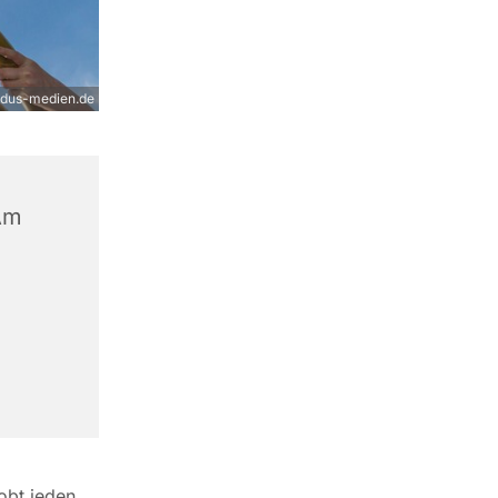
ndus-medien.de
Am
obt jeden