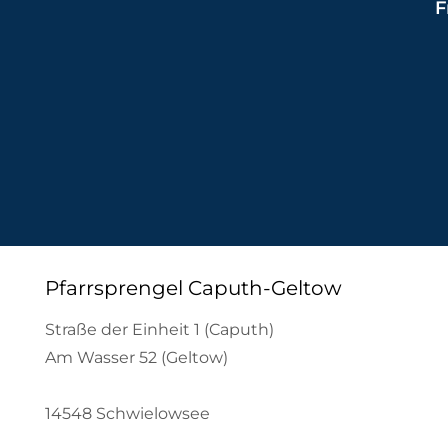
F
Pfarrsprengel Caputh-Geltow
Straße der Einheit 1 (Caputh)
Am Wasser 52 (Geltow)
14548 Schwielowsee