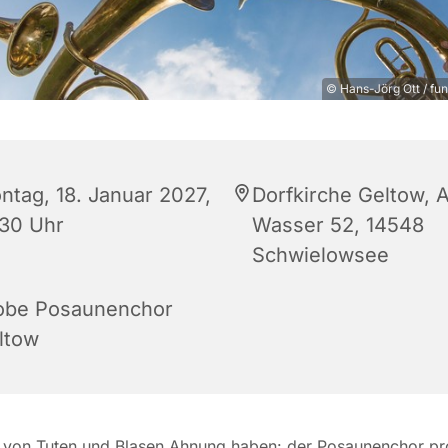
© Hans-Jörg Ott / fu
ntag, 18. Januar 2027,
Dorfkirche Geltow, 
:30 Uhr
Wasser 52, 14548
Schwielowsee
obe Posaunenchor
ltow
 von Tuten und Blasen Ahnung haben: der Posaunenchor pr