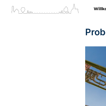
Will
Prob