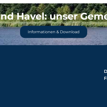
nd Havel
: unser Gem
Informationen & Download
D
F