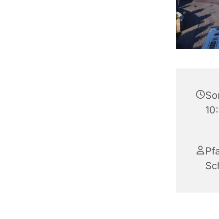
Son
10
Pfa
Sc