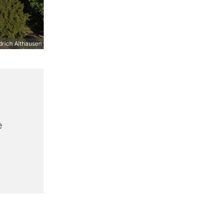
drich Althausen
e