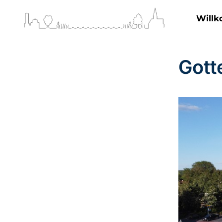
Will
Gott