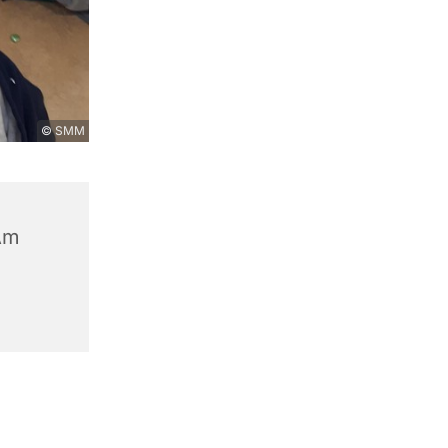
© SMM
Am