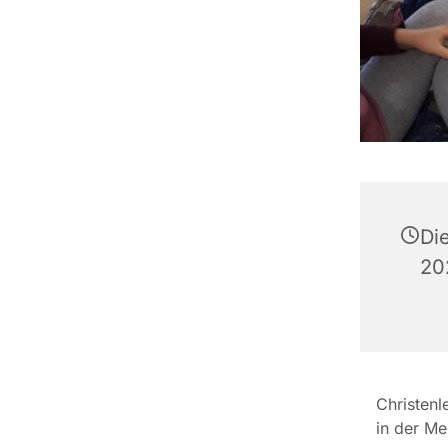
Di
20
Christenl
in der M