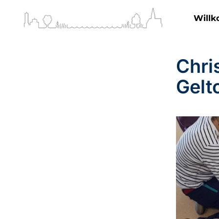
Will
Chri
Gelt