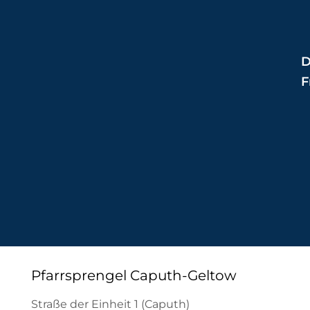
D
F
Pfarrsprengel Caputh-Geltow
Straße der Einheit 1 (Caputh)