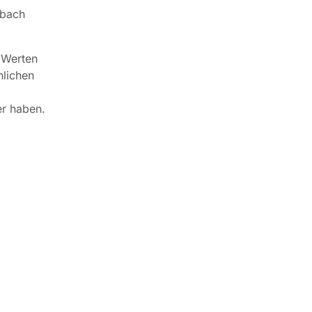
ebach
 Werten
hlichen
er haben.