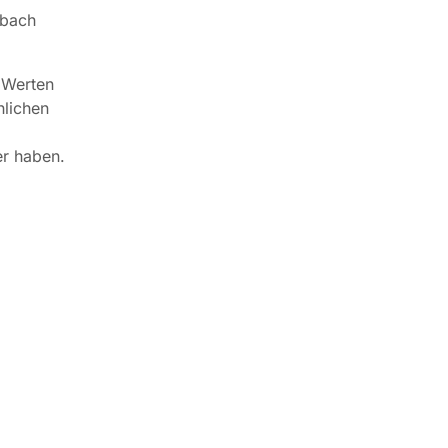
ebach
 Werten
hlichen
er haben.