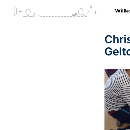
Will
Chri
Gelt