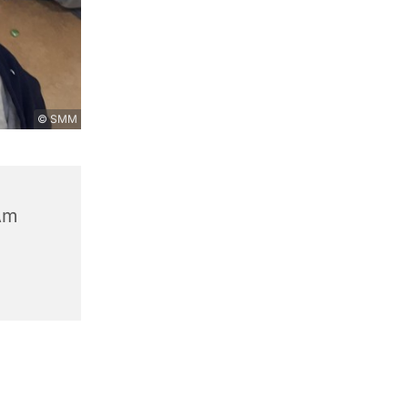
© SMM
Am