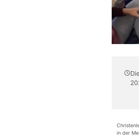
Di
20
Christenl
in der M