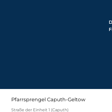
D
F
Pfarrsprengel Caputh-Geltow
Straße der Einheit 1 (Caputh)