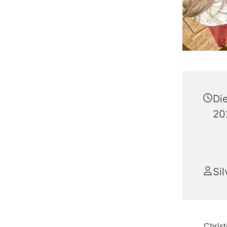
Di
20
Si
Chris