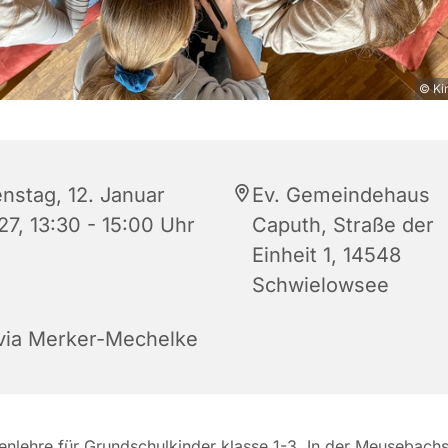
© Ki
enstag, 12. Januar
Ev. Gemeindehaus
27, 13:30 - 15:00 Uhr
Caputh, Straße der
Einheit 1, 14548
Schwielowsee
lvia Merker-Mechelke
tenlehre für Grundschulkinder klasse 1-3. In der Meusebachs