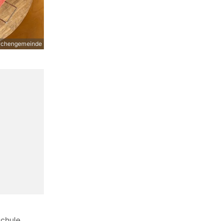
rchengemeinde
chule.