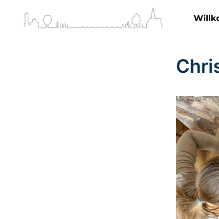
Will
Chri