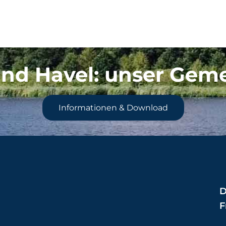
nd Havel
: unser Gem
Informationen & Download
D
F